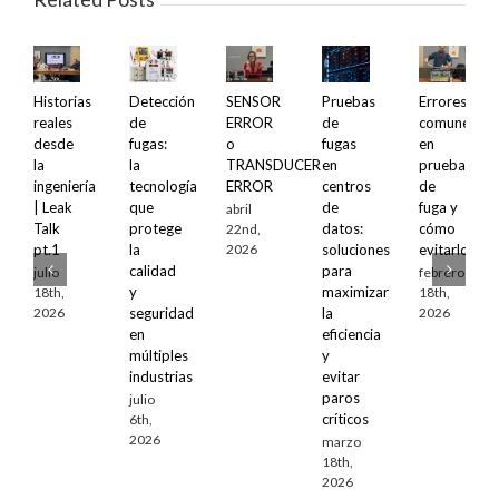
Historias
Detección
SENSOR
Pruebas
Errores
reales
de
ERROR
de
comunes
desde
fugas:
o
fugas
en
la
la
TRANSDUCER
en
pruebas
ingeniería
tecnología
ERROR
centros
de
| Leak
que
de
fuga y
abril
Talk
protege
datos:
cómo
22nd,
2026
pt.1
la
soluciones
evitarlos
calidad
para
julio
febrero
y
maximizar
18th,
18th,
2026
2026
seguridad
la
en
eficiencia
múltiples
y
industrias
evitar
paros
julio
críticos
6th,
2026
marzo
18th,
2026