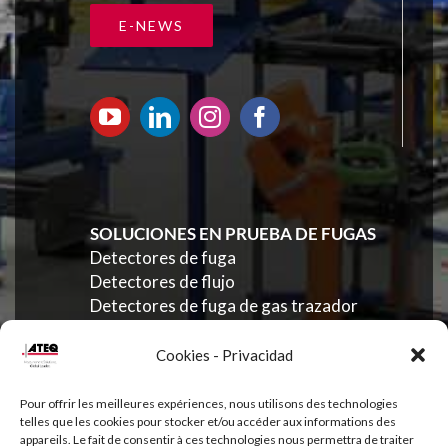
E-NEWS
SOLUCIONES EN PRUEBA DE FUGAS
Detectores de fuga
Detectores de flujo
Detectores de fuga de gas trazador
Detectores eléctricos
Probador de Volumen
Cookies - Privacidad
Calibradores
Accesorios
Pour offrir les meilleures expériences, nous utilisons des technologies
telles que les cookies pour stocker et/ou accéder aux informations des
appareils. Le fait de consentir à ces technologies nous permettra de traiter