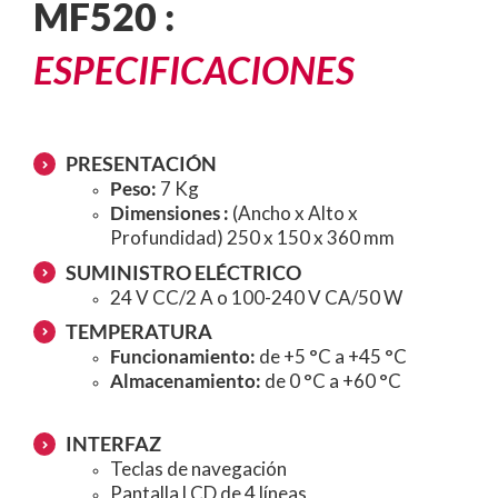
MF520 :
ESPECIFICACIONES
PRESENTACIÓN
Peso:
7 Kg
Dimensiones :
(Ancho x Alto x
Profundidad) 250 x 150 x 360 mm
SUMINISTRO ELÉCTRICO
24 V CC/2 A o 100-240 V CA/50 W
TEMPERATURA
Funcionamiento:
de +5 °C a +45 °C
Almacenamiento:
de 0 °C a +60 °C
INTERFAZ
Teclas de navegación
Pantalla LCD de 4 líneas