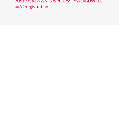
7061935437/WN_S3vPOCYoTYWLRBDWTLL
uaA#/registration