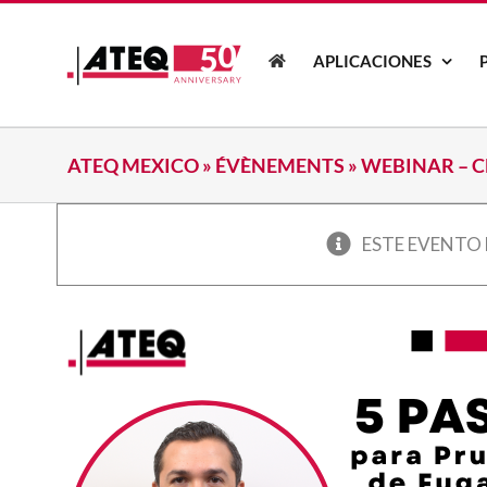
Skip
to
APLICACIONES
content
ATEQ MEXICO
»
ÉVÈNEMENTS
»
WEBINAR – C
ESTE EVENTO